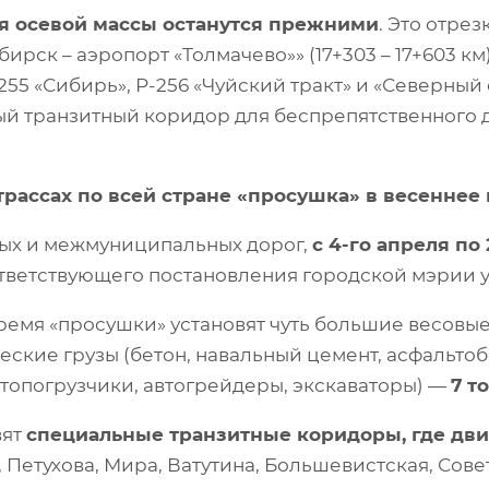
ния осевой массы останутся прежними
. Это отре
бирск – аэропорт «Толмачево»» (17+303 – 17+603 км
255 «Сибирь», Р-256 «Чуйский тракт» и «Северный
ный транзитный коридор для беспрепятственного
рассах по всей стране «просушка» в весеннее
ных и межмуниципальных дорог,
с 4-го апреля по
ответствующего постановления городской мэрии 
время «просушки» установят чуть большие весов
ские грузы (бетон, навальный цемент, асфальтоб
втопогрузчики, автогрейдеры, экскаваторы) —
7
то
вят
специальные транзитные коридоры, где дви
, Петухова, Мира, Ватутина, Большевистская, Сов