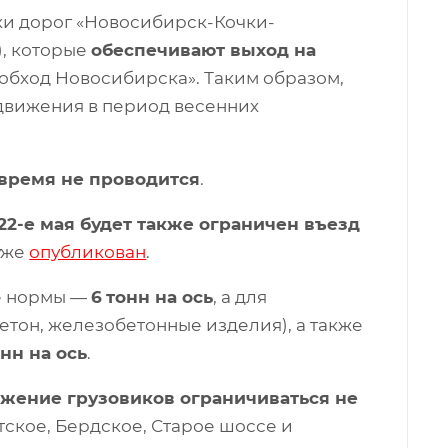
зки дорог «Новосибирск-Кочки-
), которые
обеспечивают выход на
 обход Новосибирска». Таким образом,
 движения в период весенних
 время не проводится
.
 22-е мая будет также ограничен въезд
уже
опубликован
.
ые нормы —
6
тонн на ось
, а для
етон, железобетонные изделия), а также
нн на ось
.
жение грузовиков ограничиваться не
етское, Бердское, Старое шоссе и