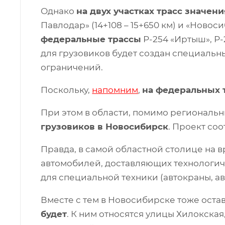
Однако
на двух участках трасс значе
Павлодар» (14+108 – 15+650 км) и «Новоси
федеральные трассы
Р-254 «Иртыш», Р-
для грузовиков будет создан специаль
ограничений.
Поскольку,
напомним
,
на федеральных т
При этом в области, помимо региональ
грузовиков в Новосибирск
. Проект со
Правда, в самой областной столице на 
автомобилей, доставляющих технологиче
для специальной техники (автокраны, а
Вместе с тем в Новосибирске тоже оста
будет
. К ним относятся улицы Хилокская