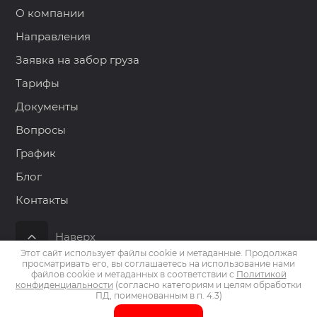
О компании
Направления
Заявка на забор груза
Тарифы
Документы
Вопросы
График
Блог
Контакты
Наверх
Этот сайт использует файлы cookie и метаданные. Продолжая
просматривать его, вы соглашаетесь на использование нами
файлов cookie и метаданных в соответствии с
Политикой
конфиденциальности
(согласно категориям и целям обработки
Copyright © 2015 - 2026 ООО АСКОР
ПД, поименованным в п. 4.3)
Политика конфиденциальности