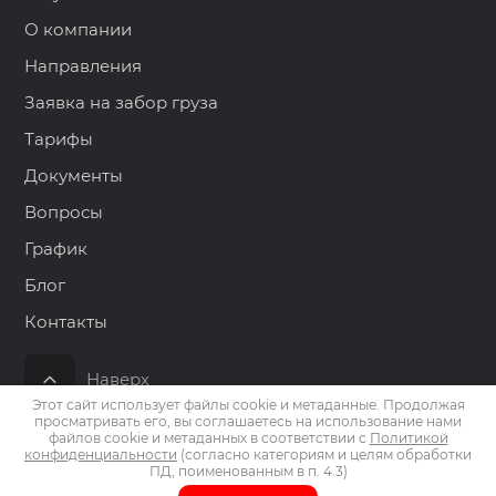
О компании
Направления
Заявка на забор груза
Тарифы
Документы
Вопросы
График
Блог
Контакты
Наверх
Этот сайт использует файлы cookie и метаданные. Продолжая
просматривать его, вы соглашаетесь на использование нами
файлов cookie и метаданных в соответствии с
Политикой
конфиденциальности
(согласно категориям и целям обработки
Copyright © 2015 - 2026 ООО АСКОР
ПД, поименованным в п. 4.3)
Политика конфиденциальности